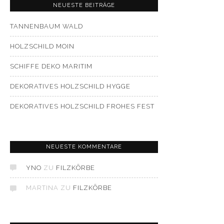
NEUESTE BEITRÄGE
TANNENBAUM WALD
HOLZSCHILD MOIN
SCHIFFE DEKO MARITIM
DEKORATIVES HOLZSCHILD HYGGE
DEKORATIVES HOLZSCHILD FROHES FEST
NEUESTE KOMMENTARE
YNO
ZU
FILZKÖRBE
MARTINA
ZU
FILZKÖRBE