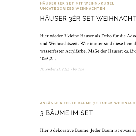
HÄUSER 3ER SET MIT WEIHN.-KUGEL
UNCATEGORIZED
WEIHNACHTEN
HÄUSER 3ÈR SET WEIHNACH
Hier wieder 3 kleine Häuser als Deko für die Adv
und Weihnachtszeit. Wie immer sind diese bemal
wasserfester Acrylfarbe. Maße der Häuser: ca.13×
10×5,2…
November 21, 2022
November
by
Yno
21,
2022
ANLÄSSE & FESTE
BAUME 3 STUECK
WEIHNACH
3 BÄUME IM SET
Hier 3 dekorative Bäume. Jeder Baum ist etwas a