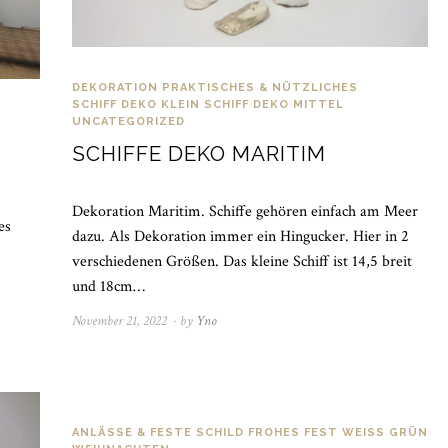
DEKORATION
PRAKTISCHES & NÜTZLICHES
SCHIFF DEKO KLEIN
SCHIFF DEKO MITTEL
UNCATEGORIZED
SCHIFFE DEKO MARITIM
Dekoration Maritim. Schiffe gehören einfach am Meer
es
dazu. Als Dekoration immer ein Hingucker. Hier in 2
verschiedenen Größen. Das kleine Schiff ist 14,5 breit
und 18cm…
November 21, 2022
November
by
Yno
21,
2022
ANLÄSSE & FESTE
SCHILD FROHES FEST WEISS GRÜN