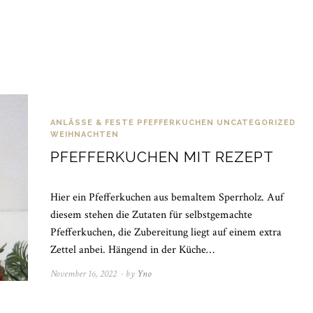
ANLÄSSE & FESTE
PFEFFERKUCHEN
UNCATEGORIZED
WEIHNACHTEN
PFEFFERKUCHEN MIT REZEPT
Hier ein Pfefferkuchen aus bemaltem Sperrholz. Auf
diesem stehen die Zutaten für selbstgemachte
Pfefferkuchen, die Zubereitung liegt auf einem extra
Zettel anbei. Hängend in der Küche…
November 16, 2022
November
by
Yno
18,
2022