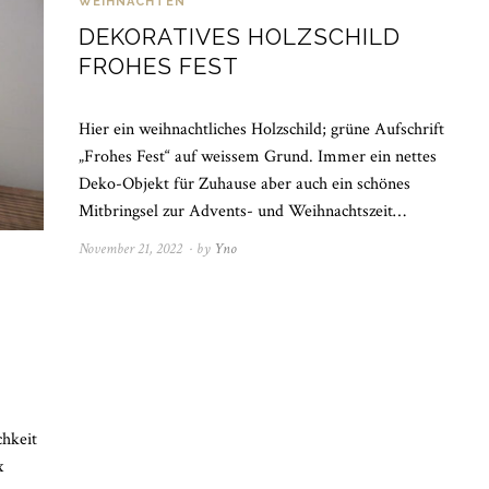
WEIHNACHTEN
DEKORATIVES HOLZSCHILD
FROHES FEST
Hier ein weihnachtliches Holzschild; grüne Aufschrift
„Frohes Fest“ auf weissem Grund. Immer ein nettes
Deko-Objekt für Zuhause aber auch ein schönes
Mitbringsel zur Advents- und Weihnachtszeit…
November 21, 2022
November
by
Yno
21,
2022
chkeit
x