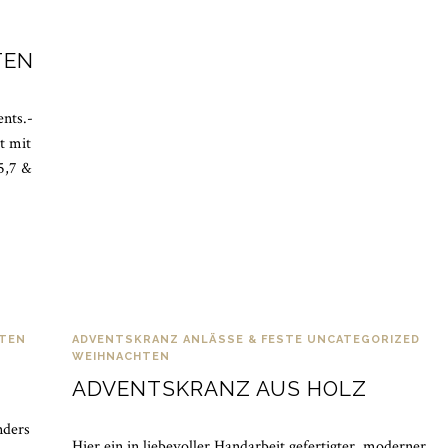
TEN
ents.-
t mit
5,7 &
TEN
ADVENTSKRANZ
ANLÄSSE & FESTE
UNCATEGORIZED
WEIHNACHTEN
ADVENTSKRANZ AUS HOLZ
nders
Hier ein in liebevoller Handarbeit gefertigter, moderner