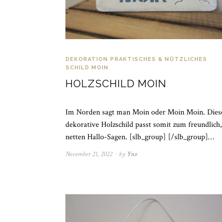
DEKORATION
PRAKTISCHES & NÜTZLICHES
SCHILD MOIN
HOLZSCHILD MOIN
Im Norden sagt man Moin oder Moin Moin. Dies
dekorative Holzschild passt somit zum freundlich,
netten Hallo-Sagen. [slb_group] [/slb_group]…
November 21, 2022
November
by
Yno
21,
2022