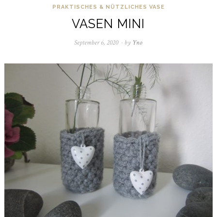
PRAKTISCHES & NÜTZLICHES
VASE
VASEN MINI
September 6, 2020
April
by
Yno
4,
2021