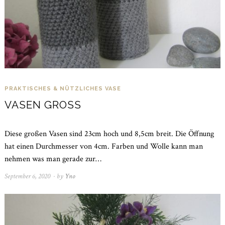
PRAKTISCHES & NÜTZLICHES
VASE
VASEN GROSS
Diese großen Vasen sind 23cm hoch und 8,5cm breit. Die Öffnung
hat einen Durchmesser von 4cm. Farben und Wolle kann man
nehmen was man gerade zur…
September 6, 2020
April
by
Yno
4,
2021