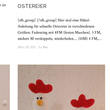
 ist
OSTEREIER
[slb_group] [/slb_group] Hier mal eine Häkel-
Anleitung für schnelle Ostereier in verschiedenen
Größen: Fadenring mit 8FM (festen Maschen). 3 FM,
nächste M verdoppeln, wiederholen…. (10M) 4 FM,…
März 28, 2021
April
by
Yno
4,
2021