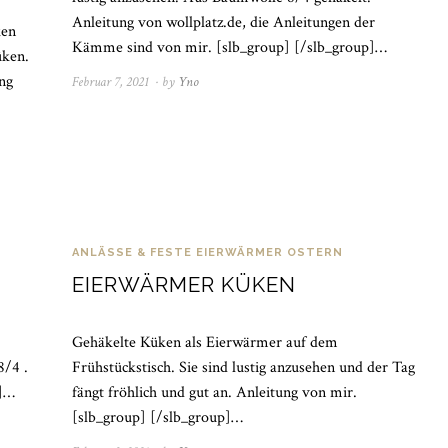
Anleitung von wollplatz.de, die Anleitungen der
ken
Kämme sind von mir. [slb_group] [/slb_group]…
üken.
ng
Februar 7, 2021
April
by
Yno
4,
2021
ANLÄSSE & FESTE
EIERWÄRMER
OSTERN
EIERWÄRMER KÜKEN
Gehäkelte Küken als Eierwärmer auf dem
8/4 .
Frühstückstisch. Sie sind lustig anzusehen und der Tag
p]…
fängt fröhlich und gut an. Anleitung von mir.
[slb_group] [/slb_group]…