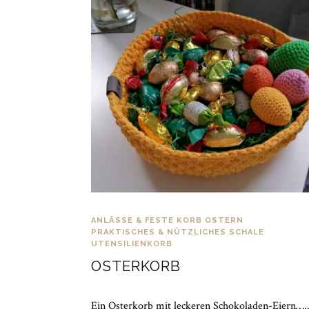
ANLÄSSE & FESTE
KORB
OSTERN
PRAKTISCHES & NÜTZLICHES
SCHALE
UTENSILIENKORB
OSTERKORB
Ein Osterkorb mit leckeren Schokoladen-Eiern….