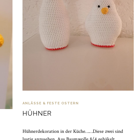
ANLÄSSE & FESTE
OSTERN
HÜHNER
Hühnerdekoration in der Küche……Diese zwei sind
lustig anzusehen. Aus Baumwolle 8/4 gehäkelt.