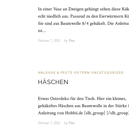
In einer Vase an Zweigen gehängt sehen diese Kü
echt niedlich aus. Passend zu den Eierwärmern K
Sie sind aus Baumwolle 8/4 gehäkelt. Die Anleitu
ist…
Februar 7, 2021
Juni
by
Yno
6,
2021
ANLÄSSE & FESTE
OSTERN
UNCATEGORIZED
HÄSCHEN
Etwas Osterdeko für den Tisch. Hier ein kleines,
gehäkeltes Häschen aus Baumwolle in der Stärke 
Anleitung von Hobbii.de [slb_group] [/slb_grou
Februar 7, 2021
April
by
Yno