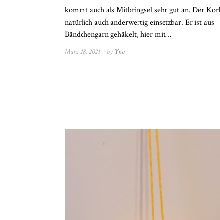
kommt auch als Mitbringsel sehr gut an. Der Korb
natürlich auch anderwertig einsetzbar. Er ist aus
Bändchengarn gehäkelt, hier mit…
März 28, 2021
April
by
Yno
4,
2021