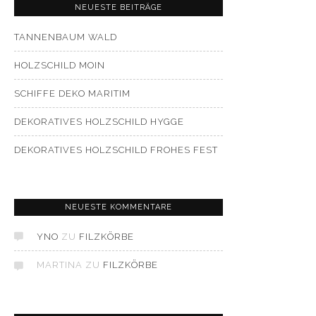
NEUESTE BEITRÄGE
TANNENBAUM WALD
HOLZSCHILD MOIN
SCHIFFE DEKO MARITIM
DEKORATIVES HOLZSCHILD HYGGE
DEKORATIVES HOLZSCHILD FROHES FEST
NEUESTE KOMMENTARE
YNO
ZU
FILZKÖRBE
MARTINA
ZU
FILZKÖRBE