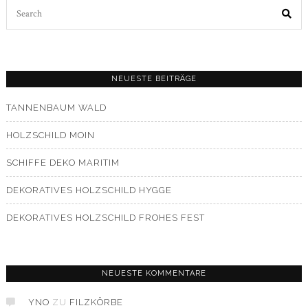
Search
for:
NEUESTE BEITRÄGE
TANNENBAUM WALD
HOLZSCHILD MOIN
SCHIFFE DEKO MARITIM
DEKORATIVES HOLZSCHILD HYGGE
DEKORATIVES HOLZSCHILD FROHES FEST
NEUESTE KOMMENTARE
YNO
ZU
FILZKÖRBE