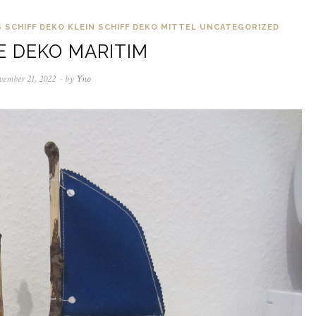
S
SCHIFF DEKO KLEIN
SCHIFF DEKO MITTEL
UNCATEGORIZED
E DEKO MARITIM
vember 21, 2022
November
by
Yno
21,
2022