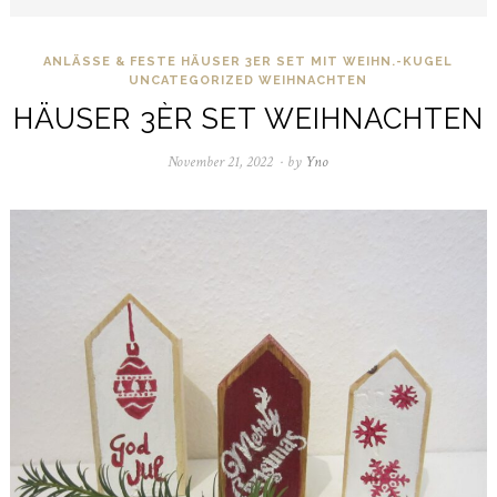
ANLÄSSE & FESTE
HÄUSER 3ER SET MIT WEIHN.-KUGEL
UNCATEGORIZED
WEIHNACHTEN
HÄUSER 3ÈR SET WEIHNACHTEN
November 21, 2022
November
by
Yno
21,
2022