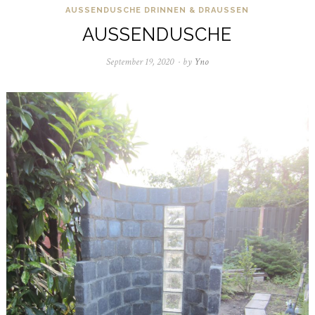
AUSSENDUSCHE
DRINNEN & DRAUSSEN
AUSSENDUSCHE
September 19, 2020
September
by
Yno
22,
2020