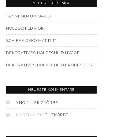
NEUESTE BEITRÄGE
TANNENBAUM WALD
HOLZSCHILD MOIN
SCHIFFE DEKO MARITIM
DEKORATIVES HOLZSCHILD HYGGE
DEKORATIVES HOLZSCHILD FROHES FEST
NEUESTE KOMMENTARE
YNO
ZU
FILZKÖRBE
MARTINA
ZU
FILZKÖRBE