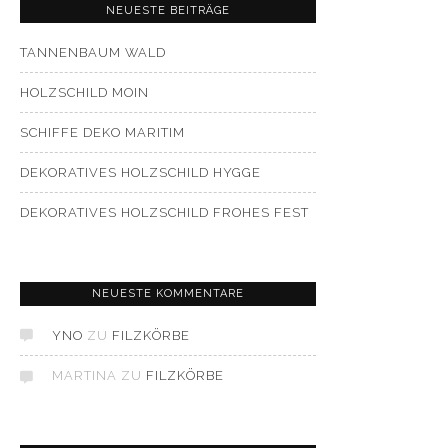
NEUESTE BEITRÄGE
TANNENBAUM WALD
HOLZSCHILD MOIN
SCHIFFE DEKO MARITIM
DEKORATIVES HOLZSCHILD HYGGE
DEKORATIVES HOLZSCHILD FROHES FEST
NEUESTE KOMMENTARE
YNO
ZU
FILZKÖRBE
MARTINA
ZU
FILZKÖRBE