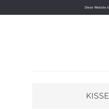
STARTSEITE
ANLÄSSE & FESTE
PRA
Diese Website 
KISS