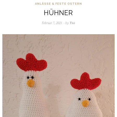
ANLÄSSE & FESTE
OSTERN
HÜHNER
Februar 7, 2021
April
by
Yno
4,
2021