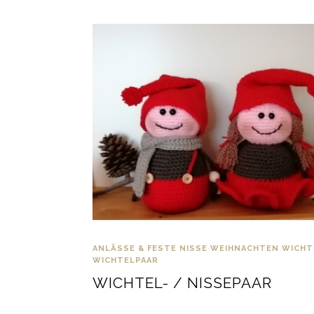
ANLÄSSE & FESTE
NISSE
WEIHNACHTEN
WICHT
WICHTELPAAR
WICHTEL- / NISSEPAAR