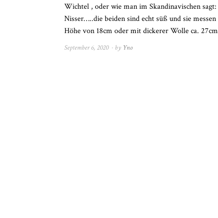
Wichtel , oder wie man im Skandinavischen sagt:
Nisser…..die beiden sind echt süß und sie messen
Höhe von 18cm oder mit dickerer Wolle ca. 27c
September 6, 2020
April
by
Yno
4,
2021