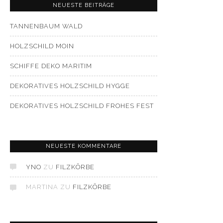
NEUESTE BEITRÄGE
TANNENBAUM WALD
HOLZSCHILD MOIN
SCHIFFE DEKO MARITIM
DEKORATIVES HOLZSCHILD HYGGE
DEKORATIVES HOLZSCHILD FROHES FEST
NEUESTE KOMMENTARE
YNO
ZU
FILZKÖRBE
MARTINA
ZU
FILZKÖRBE