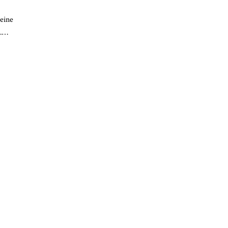
 eine
m.…