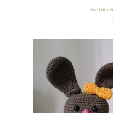
ANLÄSSE & F
F