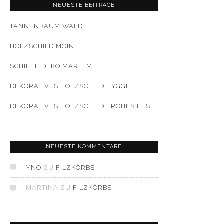
NEUESTE BEITRÄGE
TANNENBAUM WALD
HOLZSCHILD MOIN
SCHIFFE DEKO MARITIM
DEKORATIVES HOLZSCHILD HYGGE
DEKORATIVES HOLZSCHILD FROHES FEST
NEUESTE KOMMENTARE
YNO
ZU
FILZKÖRBE
MARTINA
ZU
FILZKÖRBE