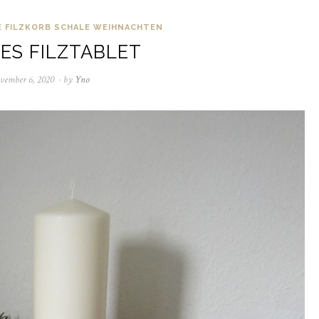
E
FILZKORB
SCHALE
WEIHNACHTEN
ES FILZTABLET
vember 6, 2020
April
by
Yno
4,
2021