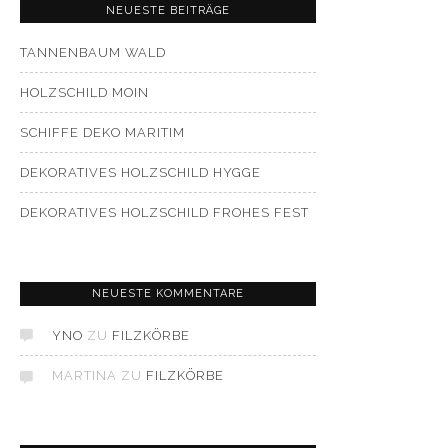
NEUESTE BEITRÄGE
TANNENBAUM WALD
HOLZSCHILD MOIN
SCHIFFE DEKO MARITIM
DEKORATIVES HOLZSCHILD HYGGE
DEKORATIVES HOLZSCHILD FROHES FEST
NEUESTE KOMMENTARE
YNO
ZU
FILZKÖRBE
MARTINA
ZU
FILZKÖRBE