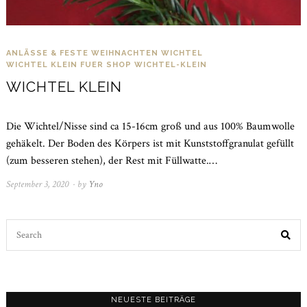
ANLÄSSE & FESTE
WEIHNACHTEN
WICHTEL
WICHTEL KLEIN FUER SHOP
WICHTEL-KLEIN
WICHTEL KLEIN
Die Wichtel/Nisse sind ca 15-16cm groß und aus 100% Baumwolle
gehäkelt. Der Boden des Körpers ist mit Kunststoffgranulat gefüllt
(zum besseren stehen), der Rest mit Füllwatte.…
September 3, 2020
November
by
Yno
2,
2022
Search
for:
NEUESTE BEITRÄGE