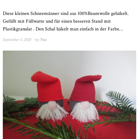
Diese kleinen Schneemänner sind aus 100%Baumwolle gehäkelt.
Gefüllt mit Füllwatte und für einen besseren Stand mit
Plastikgranulat . Den Schal häkelt man einfach in der Farbe…
September 5, 2020
November
by
Yno
2,
2022