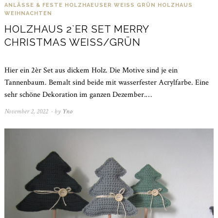
ANLÄSSE & FESTE
HOLZHAEUSER WEISS GRÜN
HOLZHAUS
WEIHNACHTEN
HOLZHAUS 2`ER SET MERRY
CHRISTMAS WEISS/GRÜN
Hier ein 2èr Set aus dickem Holz. Die Motive sind je ein
Tannenbaum. Bemalt sind beide mit wasserfester Acrylfarbe. Eine
sehr schöne Dekoration im ganzen Dezember.…
November 2, 2022
November
by
Yno
21,
2022