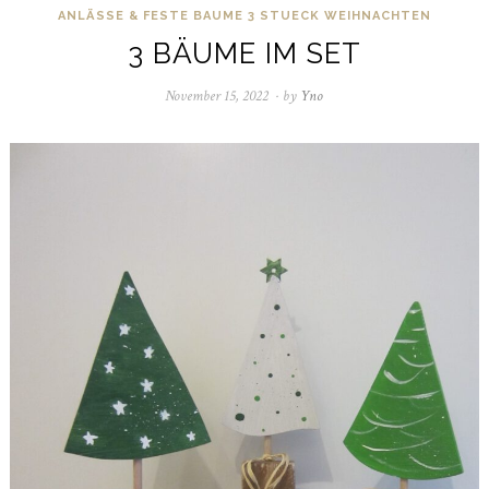
ANLÄSSE & FESTE
BAUME 3 STUECK
WEIHNACHTEN
3 BÄUME IM SET
November 15, 2022
November
by
Yno
21,
2022