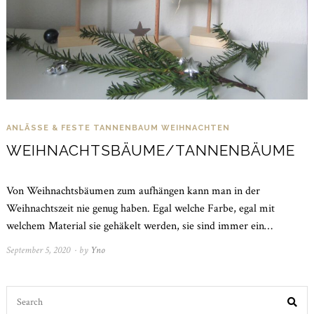
ANLÄSSE & FESTE
TANNENBAUM
WEIHNACHTEN
WEIHNACHTSBÄUME/TANNENBÄUME
Von Weihnachtsbäumen zum aufhängen kann man in der
Weihnachtszeit nie genug haben. Egal welche Farbe, egal mit
welchem Material sie gehäkelt werden, sie sind immer ein…
September 5, 2020
April
by
Yno
4,
2021
Search
for: