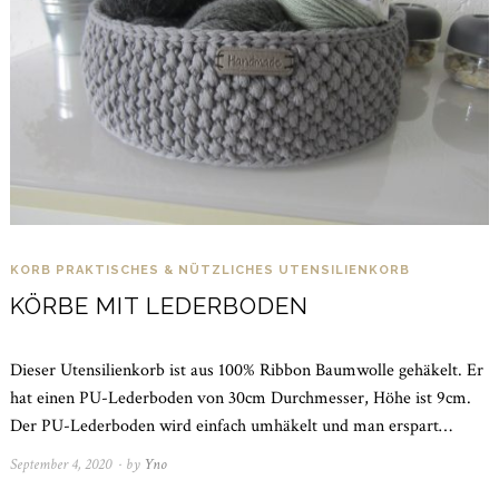
KORB
PRAKTISCHES & NÜTZLICHES
UTENSILIENKORB
KÖRBE MIT LEDERBODEN
Dieser Utensilienkorb ist aus 100% Ribbon Baumwolle gehäkelt. Er
hat einen PU-Lederboden von 30cm Durchmesser, Höhe ist 9cm.
Der PU-Lederboden wird einfach umhäkelt und man erspart…
September 4, 2020
April
by
Yno
4,