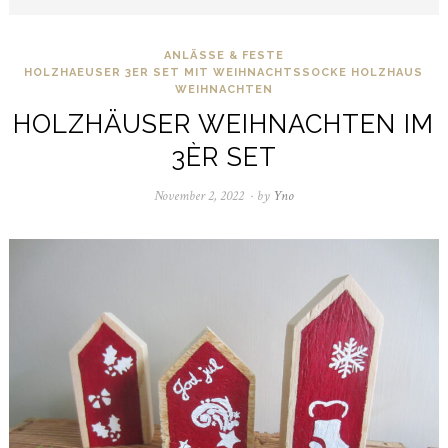
ANLÄSSE & FESTE
HOLZHAEUSER 3ER SET MIT WEIHNACHTSSOCKE
HOLZHAUS
WEIHNACHTEN
HOLZHÄUSER WEIHNACHTEN IM
3ÈR SET
November 2, 2022
November
by
Yno
21,
2022