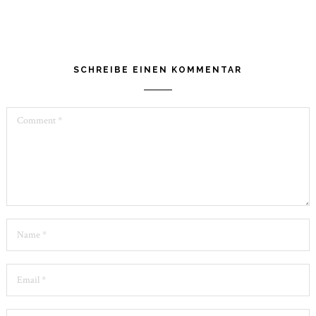
21,
2022
SCHREIBE EINEN KOMMENTAR
Comment
Name
*
Email
*
Website