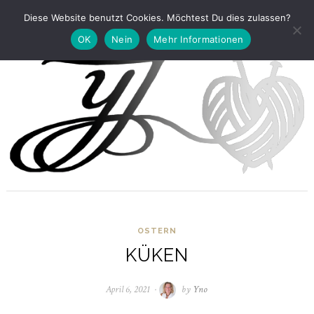
Diese Website benutzt Cookies. Möchtest Du dies zulassen?
OK
Nein
Mehr Informationen
OSTERN
KÜKEN
April 6, 2021
Juni
by
Yno
6,