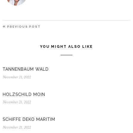
BEITRAGSNAVIGATION
PREVIOUS
PREVIOUS POST
POST
YOU MIGHT ALSO LIKE
TANNENBAUM WALD
November 21, 2022
November
21,
2022
HOLZSCHILD MOIN
November 21, 2022
November
21,
2022
SCHIFFE DEKO MARITIM
November 21, 2022
November