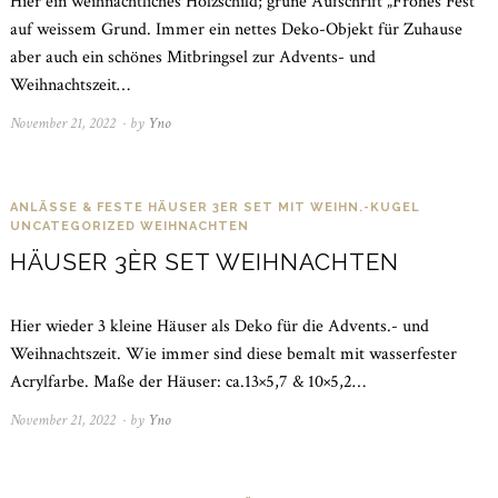
Hier ein weihnachtliches Holzschild; grüne Aufschrift „Frohes Fest“
auf weissem Grund. Immer ein nettes Deko-Objekt für Zuhause
aber auch ein schönes Mitbringsel zur Advents- und
Weihnachtszeit…
November 21, 2022
November
by
Yno
21,
2022
ANLÄSSE & FESTE
HÄUSER 3ER SET MIT WEIHN.-KUGEL
UNCATEGORIZED
WEIHNACHTEN
HÄUSER 3ÈR SET WEIHNACHTEN
Hier wieder 3 kleine Häuser als Deko für die Advents.- und
Weihnachtszeit. Wie immer sind diese bemalt mit wasserfester
Acrylfarbe. Maße der Häuser: ca.13×5,7 & 10×5,2…
November 21, 2022
November
by
Yno
21,
2022