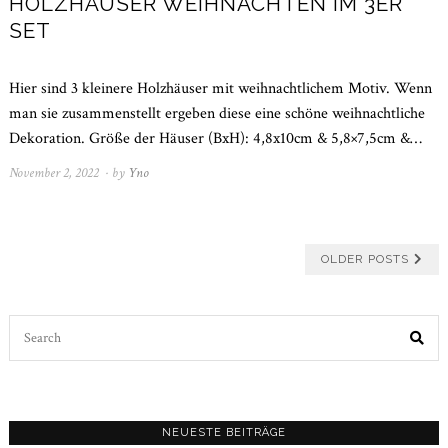
HOLZHÄUSER WEIHNACHTEN IM 3ÈR
SET
Hier sind 3 kleinere Holzhäuser mit weihnachtlichem Motiv. Wenn
man sie zusammenstellt ergeben diese eine schöne weihnachtliche
Dekoration. Größe der Häuser (BxH): 4,8x10cm & 5,8×7,5cm &…
November 2, 2022
November
by
Yno
21,
2022
OLDER POSTS
Search
for:
NEUESTE BEITRÄGE