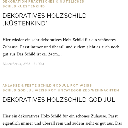
DEKORATION
PRAKTISCHES & NÜTZLICHES
SCHILD KUESTENKIND
DEKORATIVES HOLZSCHILD
„KÜSTENKIND“
Hier wieder ein sehr dekoratives Holz-Schild für ein schöneres
Zuhause. Passt immer und überall und zudem sieht es auch noch
gut aus.Das Schild ist ca. 24cm…
November 14, 2022
November
by
Yno
15,
2022
ANLÄSSE & FESTE
SCHILD GOD JUL ROT WEISS
SCHILD GOD JUL WEISS ROT
UNCATEGORIZED
WEIHNACHTEN
DEKORATIVES HOLZSCHILD GOD JUL
Hier ein dekoratives Holz-Schild für ein schönes Zuhause. Passt
eigentlich immer und überall rein und zudem sieht es gut aus. Das