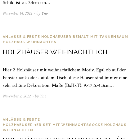
Schild ist ca. 24cm cm…
November 14, 2022
November
by
Yno
21,
2022
ANLÄSSE & FESTE
HOLZHAEUSER BEMALT MIT TANNENBAUM
HOLZHAUS
WEIHNACHTEN
HOLZHÄUSER WEIHNACHTLICH
Hier 2 Holzhäuser mit weihnachtlichem Motiv. Egal ob auf der
Fensterbank oder auf dem Tisch, diese Häuser sind immer eine
sehr schöne Dekoration. Maße (BxHxT): 9×17,5×4,3cm…
November 2, 2022
November
by
Yno
21,
2022
ANLÄSSE & FESTE
HOLZHAEUSER 3ER SET MIT WEIHNACHTSSOCKE
HOLZHAUS
WEIHNACHTEN