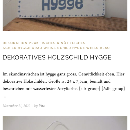
DEKORATION
PRAKTISCHES & NÜTZLICHES
SCHILD HYGGE GRAU WEISS
SCHILD HYGGE WEISS BLAU
DEKORATIVES HOLZSCHILD HYGGE
Im skandinavischen ist hygge ganz gross. Gemütlichkeit eben. Hier
dekorative Holzschilder. Größe ist 24 x 7,5cm, bemalt und
beschrieben mit wasserfester Acrylfarbe. [slb_group] [/slb_group]
…
November 21, 2022
November
by
Yno
21,
2022