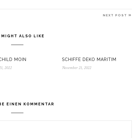
NE
NEXT POST
PO
 MIGHT ALSO LIKE
HILD MOIN
SCHIFFE DEKO MARITIM
1, 2022
November
November 21, 2022
November
21,
21,
2022
2022
BE EINEN KOMMENTAR