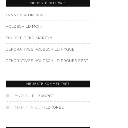
NEUESTE BEITRÄGE
TANNENBAUM WALD
HOLZSCHILD MOIN
SCHIFFE DEKO MARITIM
DEKORATIVES HOLZSCHILD HYGGE
DEKORATIVES HOLZSCHILD FROHES FEST
NEUESTE KOMMENTARE
YNO
ZU
FILZKÖRBE
MARTINA
ZU
FILZKÖRBE