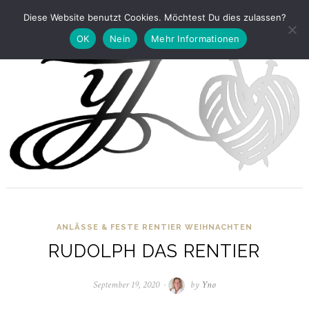
Diese Website benutzt Cookies. Möchtest Du dies zulassen?
OK
Nein
Mehr Informationen
ANLÄSSE & FESTE
RENTIER
WEIHNACHTEN
RUDOLPH DAS RENTIER
September 19, 2020
April
by
Yno
4,