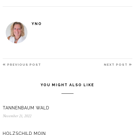
YNO
BEITRAGSNAVIGATION
PREVIOUS
N
PREVIOUS POST
NEXT POST
POST
P
YOU MIGHT ALSO LIKE
TANNENBAUM WALD
November 21, 2022
November
21,
2022
HOLZSCHILD MOIN