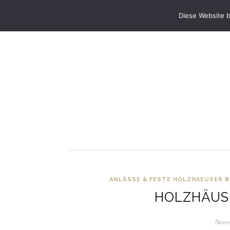
STARTSEITE
ANLÄSSE & FESTE
PRA
Diese Website 
ANLÄSSE & FESTE
HOLZHAEUSER B
HOLZHÄUS
Novem