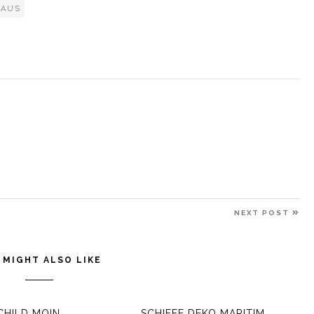
HAUS
NE
NEXT POST
PO
 MIGHT ALSO LIKE
HILD MOIN
SCHIFFE DEKO MARITIM