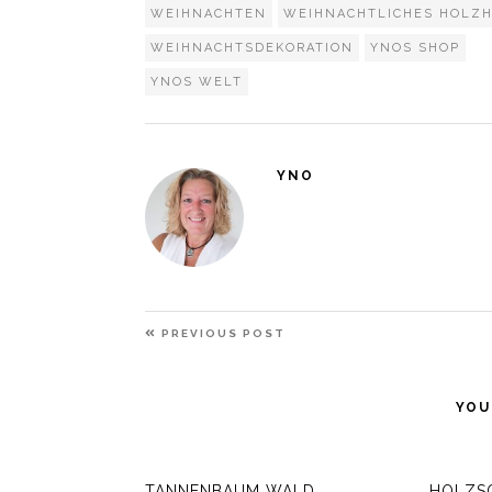
WEIHNACHTEN
WEIHNACHTLICHES HOLZ
WEIHNACHTSDEKORATION
YNOS SHOP
YNOS WELT
YNO
BEITRAGSNAVIGATION
PREVIOUS
PREVIOUS POST
POST
YOU
TANNENBAUM WALD
HOLZSC