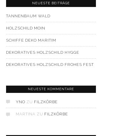
NEUESTE BEITRÄGE
TANNENBAUM WALD
HOLZSCHILD MOIN
SCHIFFE DEKO MARITIM
DEKORATIVES HOLZSCHILD HYGGE
DEKORATIVES HOLZSCHILD FROHES FEST
NEUESTE KOMMENTARE
YNO
ZU
FILZKÖRBE
MARTINA
ZU
FILZKÖRBE