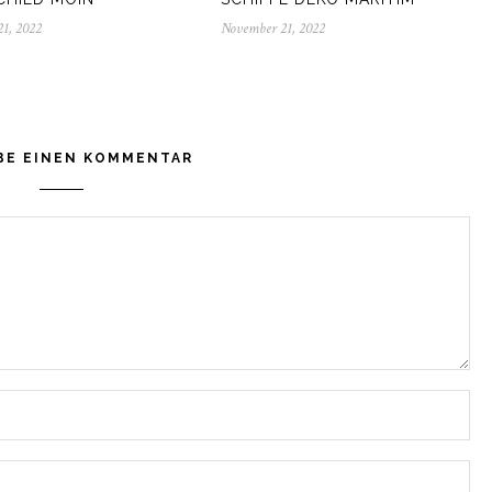
1, 2022
November
November 21, 2022
November
21,
21,
2022
2022
BE EINEN KOMMENTAR