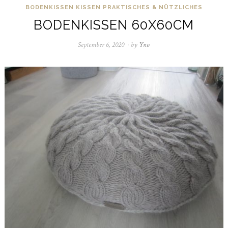
BODENKISSEN
KISSEN
PRAKTISCHES & NÜTZLICHES
BODENKISSEN 60X60CM
September 6, 2020
April
by
Yno
4,
2021