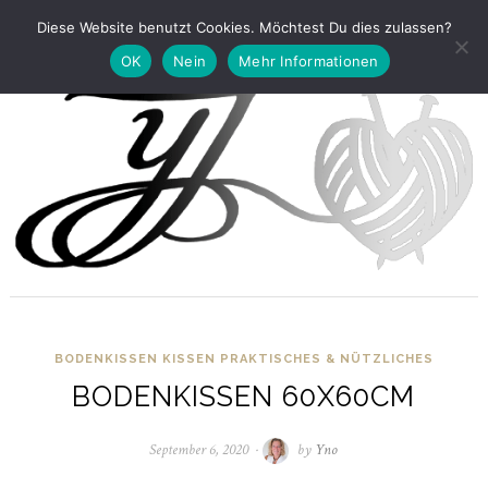
Diese Website benutzt Cookies. Möchtest Du dies zulassen?
OK
Nein
Mehr Informationen
BODENKISSEN
KISSEN
PRAKTISCHES & NÜTZLICHES
BODENKISSEN 60X60CM
September 6, 2020
April
by
Yno
4,