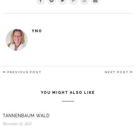
YNO
BEITRAGSNAVIGATION
PREVIOUS
N
PREVIOUS POST
NEXT POST
POST
P
YOU MIGHT ALSO LIKE
TANNENBAUM WALD
November 21, 2022
November
21,