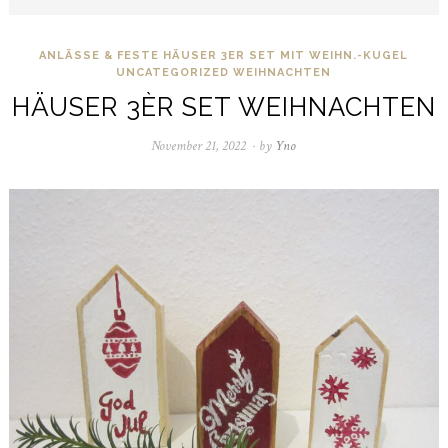
ANLÄSSE & FESTE
HÄUSER 3ER SET MIT WEIHN.-KUGEL
UNCATEGORIZED
WEIHNACHTEN
HÄUSER 3ÈR SET WEIHNACHTEN
November 21, 2022
November
by
Yno
21,
2022