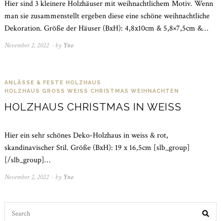
Hier sind 3 kleinere Holzhäuser mit weihnachtlichem Motiv. Wenn
man sie zusammenstellt ergeben diese eine schöne weihnachtliche
Dekoration. Größe der Häuser (BxH): 4,8x10cm & 5,8×7,5cm &…
November 2, 2022
November
by
Yno
21,
2022
ANLÄSSE & FESTE
HOLZHAUS
HOLZHAUS GROSS WEISS CHRISTMAS
WEIHNACHTEN
HOLZHAUS CHRISTMAS IN WEISS
Hier ein sehr schönes Deko-Holzhaus in weiss & rot,
skandinavischer Stil. Größe (BxH): 19 x 16,5cm [slb_group]
[/slb_group]…
November 2, 2022
November
by
Yno
21,
2022
Search
for: