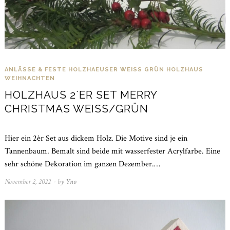
ANLÄSSE & FESTE
HOLZHAEUSER WEISS GRÜN
HOLZHAUS
WEIHNACHTEN
HOLZHAUS 2`ER SET MERRY
CHRISTMAS WEISS/GRÜN
Hier ein 2èr Set aus dickem Holz. Die Motive sind je ein
Tannenbaum. Bemalt sind beide mit wasserfester Acrylfarbe. Eine
sehr schöne Dekoration im ganzen Dezember.…
November 2, 2022
November
by
Yno
21,
2022