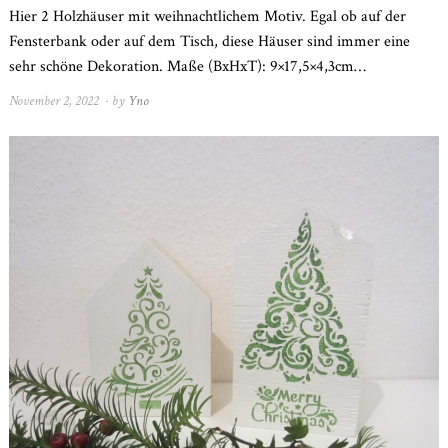
Hier 2 Holzhäuser mit weihnachtlichem Motiv. Egal ob auf der
Fensterbank oder auf dem Tisch, diese Häuser sind immer eine
sehr schöne Dekoration. Maße (BxHxT): 9×17,5×4,3cm…
November 2, 2022
November
by
Yno
21,
2022