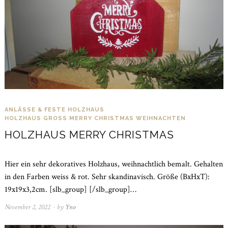
ANLÄSSE & FESTE
HOLZHAUS
HOLZHAUS GROSS MERRY CHRISTMAS
WEIHNACHTEN
HOLZHAUS MERRY CHRISTMAS
Hier ein sehr dekoratives Holzhaus, weihnachtlich bemalt. Gehalten
in den Farben weiss & rot. Sehr skandinavisch. Größe (BxHxT):
19x19x3,2cm. [slb_group] [/slb_group]…
November 2, 2022
November
by
Yno
21,